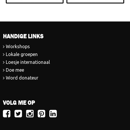
HANDIGE LINKS
Workshops
Lokale groepen
Loesje internationaal
Doe mee
Word donateur
VOLG ME OP
Volg
Volg
Volg
Volg
Volg
Loesje
Loesje
Loesje
Loesje
Loesje