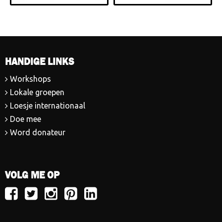
HANDIGE LINKS
Workshops
Lokale groepen
Loesje internationaal
Doe mee
Word donateur
VOLG ME OP
Volg
Volg
Volg
Volg
Volg
Loesje
Loesje
Loesje
Loesje
Loesje