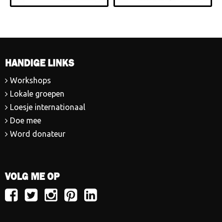
HANDIGE LINKS
Workshops
Lokale groepen
Loesje internationaal
Doe mee
Word donateur
VOLG ME OP
Volg
Volg
Volg
Volg
Volg
Loesje
Loesje
Loesje
Loesje
Loesje