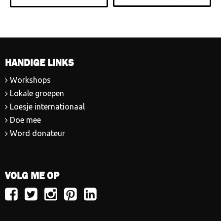
HANDIGE LINKS
Workshops
Lokale groepen
Loesje internationaal
Doe mee
Word donateur
VOLG ME OP
Volg
Volg
Volg
Volg
Volg
Loesje
Loesje
Loesje
Loesje
Loesje