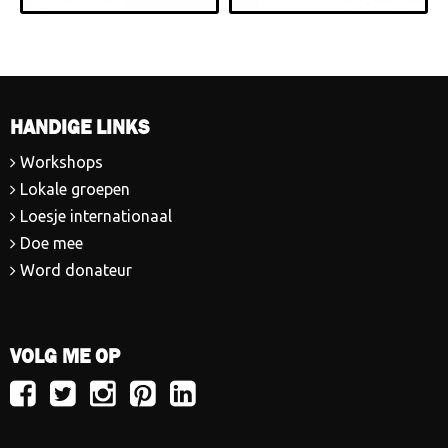
HANDIGE LINKS
Workshops
Lokale groepen
Loesje internationaal
Doe mee
Word donateur
VOLG ME OP
Volg
Volg
Volg
Volg
Volg
Loesje
Loesje
Loesje
Loesje
Loesje