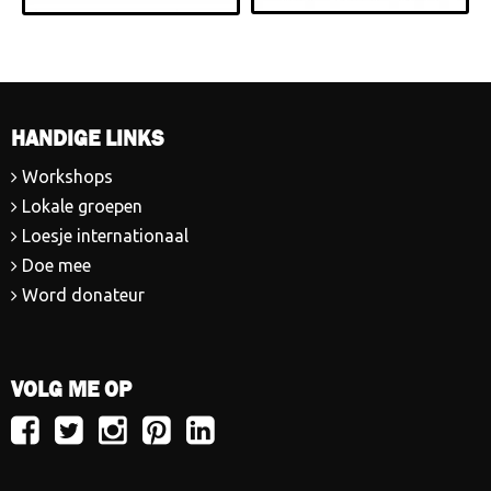
HANDIGE LINKS
Workshops
Lokale groepen
Loesje internationaal
Doe mee
Word donateur
VOLG ME OP
Volg
Volg
Volg
Volg
Volg
Loesje
Loesje
Loesje
Loesje
Loesje