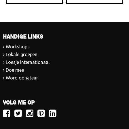
HANDIGE LINKS
Workshops
Lokale groepen
Loesje internationaal
Doe mee
Word donateur
VOLG ME OP
Volg
Volg
Volg
Volg
Volg
Loesje
Loesje
Loesje
Loesje
Loesje