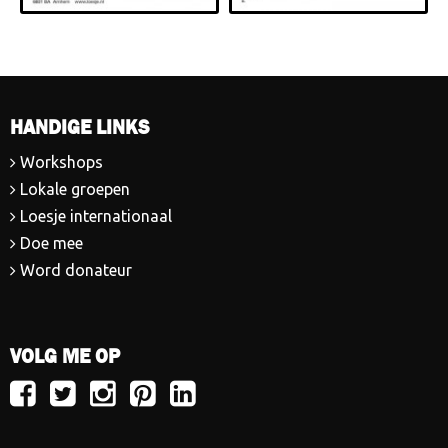
HANDIGE LINKS
Workshops
Lokale groepen
Loesje internationaal
Doe mee
Word donateur
VOLG ME OP
Volg
Volg
Volg
Volg
Volg
Loesje
Loesje
Loesje
Loesje
Loesje