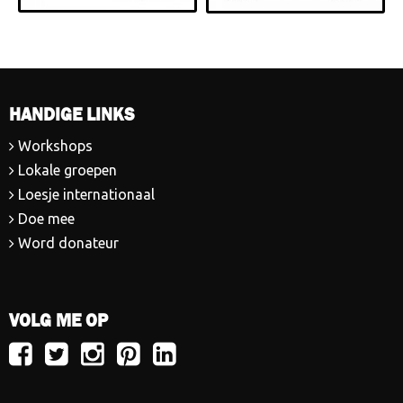
HANDIGE LINKS
Workshops
Lokale groepen
Loesje internationaal
Doe mee
Word donateur
VOLG ME OP
Volg
Volg
Volg
Volg
Volg
Loesje
Loesje
Loesje
Loesje
Loesje