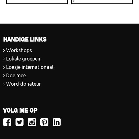
HANDIGE LINKS
Workshops
Lokale groepen
Loesje internationaal
Doe mee
Word donateur
VOLG ME OP
Volg
Volg
Volg
Volg
Volg
Loesje
Loesje
Loesje
Loesje
Loesje