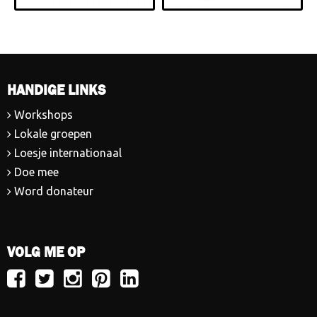
HANDIGE LINKS
Workshops
Lokale groepen
Loesje internationaal
Doe mee
Word donateur
VOLG ME OP
Volg
Volg
Volg
Volg
Volg
Loesje
Loesje
Loesje
Loesje
Loesje