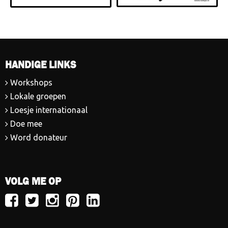
HANDIGE LINKS
Workshops
Lokale groepen
Loesje internationaal
Doe mee
Word donateur
VOLG ME OP
Volg
Volg
Volg
Volg
Volg
Loesje
Loesje
Loesje
Loesje
Loesje