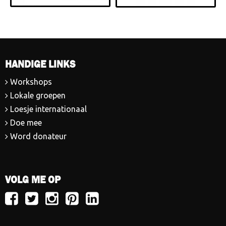
HANDIGE LINKS
Workshops
Lokale groepen
Loesje internationaal
Doe mee
Word donateur
VOLG ME OP
Volg
Volg
Volg
Volg
Volg
Loesje
Loesje
Loesje
Loesje
Loesje