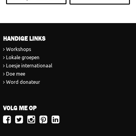
HANDIGE LINKS
Workshops
Lokale groepen
Loesje internationaal
Doe mee
Word donateur
VOLG ME OP
Volg
Volg
Volg
Volg
Volg
Loesje
Loesje
Loesje
Loesje
Loesje