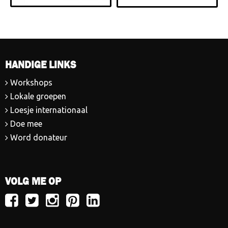
HANDIGE LINKS
Workshops
Lokale groepen
Loesje internationaal
Doe mee
Word donateur
VOLG ME OP
Volg
Volg
Volg
Volg
Volg
Loesje
Loesje
Loesje
Loesje
Loesje