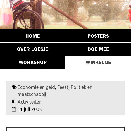
HOME
POSTERS
OVER LOESJE
DOE MEE
WORKSHOP
WINKELTJE
Economie en geld
,
Feest
,
Politiek en
maatschappij
Activiteiten
11 juli 2005