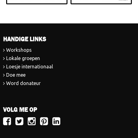
HANDIGE LINKS
Workshops
Lokale groepen
Loesje internationaal
Doe mee
Word donateur
VOLG ME OP
Volg
Volg
Volg
Volg
Volg
Loesje
Loesje
Loesje
Loesje
Loesje