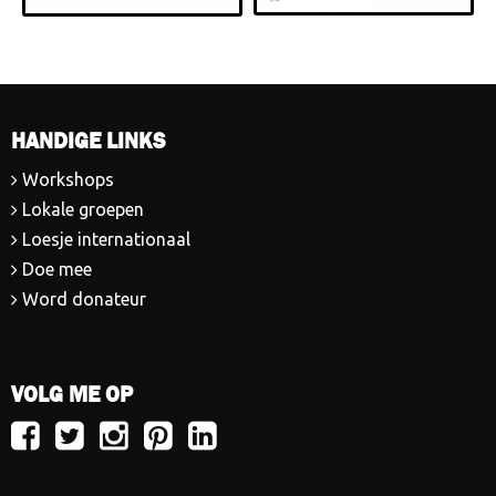
HANDIGE LINKS
Workshops
Lokale groepen
Loesje internationaal
Doe mee
Word donateur
VOLG ME OP
Volg
Volg
Volg
Volg
Volg
Loesje
Loesje
Loesje
Loesje
Loesje