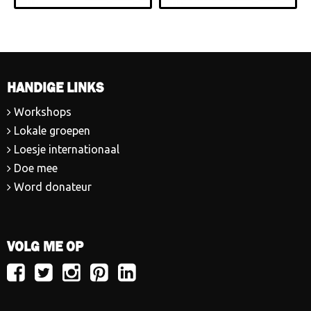
HANDIGE LINKS
Workshops
Lokale groepen
Loesje internationaal
Doe mee
Word donateur
VOLG ME OP
Volg
Volg
Volg
Volg
Volg
Loesje
Loesje
Loesje
Loesje
Loesje