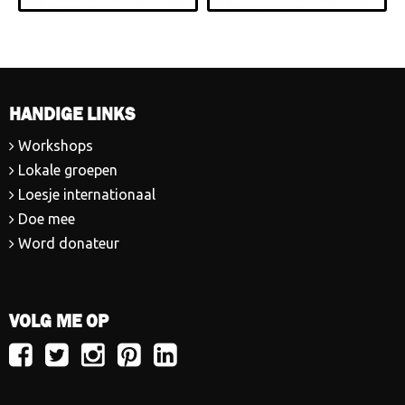
HANDIGE LINKS
Workshops
Lokale groepen
Loesje internationaal
Doe mee
Word donateur
VOLG ME OP
Volg
Volg
Volg
Volg
Volg
Loesje
Loesje
Loesje
Loesje
Loesje