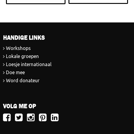
HANDIGE LINKS
Workshops
Lokale groepen
Loesje internationaal
Doe mee
Word donateur
VOLG ME OP
Volg
Volg
Volg
Volg
Volg
Loesje
Loesje
Loesje
Loesje
Loesje