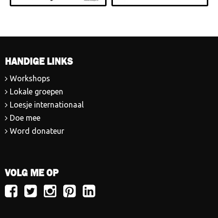
HANDIGE LINKS
Workshops
Lokale groepen
Loesje internationaal
Doe mee
Word donateur
VOLG ME OP
Volg
Volg
Volg
Volg
Volg
Loesje
Loesje
Loesje
Loesje
Loesje