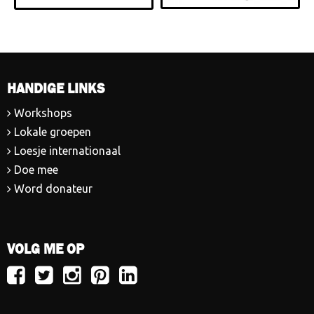
HANDIGE LINKS
Workshops
Lokale groepen
Loesje internationaal
Doe mee
Word donateur
VOLG ME OP
Volg
Volg
Volg
Volg
Volg
Loesje
Loesje
Loesje
Loesje
Loesje