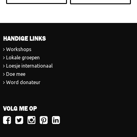
HANDIGE LINKS
Workshops
Lokale groepen
Loesje internationaal
Doe mee
Word donateur
VOLG ME OP
Volg
Volg
Volg
Volg
Volg
Loesje
Loesje
Loesje
Loesje
Loesje