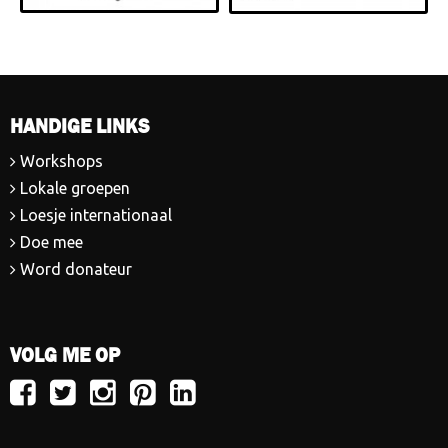
HANDIGE LINKS
Workshops
Lokale groepen
Loesje internationaal
Doe mee
Word donateur
VOLG ME OP
Volg
Volg
Volg
Volg
Volg
Loesje
Loesje
Loesje
Loesje
Loesje