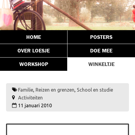
HOME
POSTERS
OVER LOESJE
DOE MEE
WORKSHOP
WINKELTJE
Familie
,
Reizen en grenzen
,
School en studie
Activiteiten
11 januari 2010