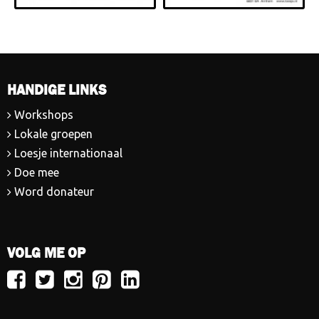
HANDIGE LINKS
Workshops
Lokale groepen
Loesje internationaal
Doe mee
Word donateur
VOLG ME OP
Volg
Volg
Volg
Volg
Volg
Loesje
Loesje
Loesje
Loesje
Loesje