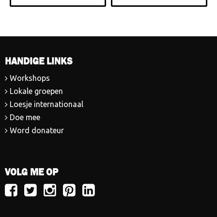
HANDIGE LINKS
Workshops
Lokale groepen
Loesje internationaal
Doe mee
Word donateur
VOLG ME OP
Volg
Volg
Volg
Volg
Volg
Loesje
Loesje
Loesje
Loesje
Loesje