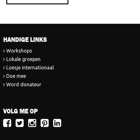
HANDIGE LINKS
Workshops
Lokale groepen
Loesje internationaal
Doe mee
Word donateur
VOLG ME OP
Volg
Volg
Volg
Volg
Volg
Loesje
Loesje
Loesje
Loesje
Loesje