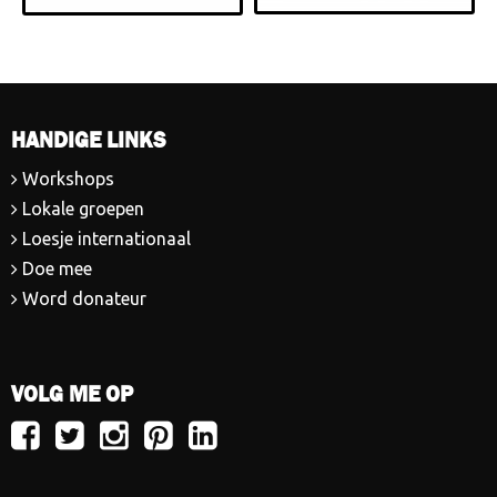
HANDIGE LINKS
Workshops
Lokale groepen
Loesje internationaal
Doe mee
Word donateur
VOLG ME OP
Volg
Volg
Volg
Volg
Volg
Loesje
Loesje
Loesje
Loesje
Loesje