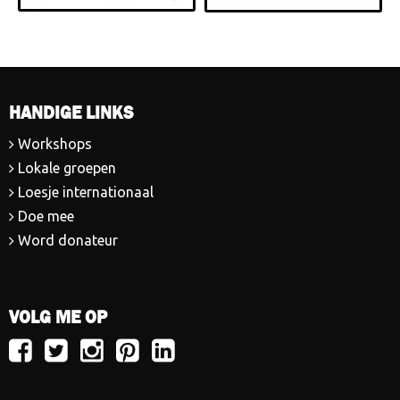
HANDIGE LINKS
Workshops
Lokale groepen
Loesje internationaal
Doe mee
Word donateur
VOLG ME OP
Volg
Volg
Volg
Volg
Volg
Loesje
Loesje
Loesje
Loesje
Loesje