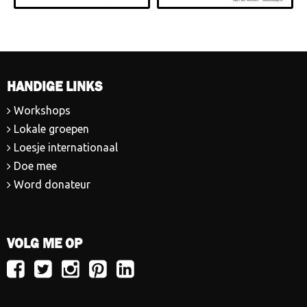
HANDIGE LINKS
Workshops
Lokale groepen
Loesje internationaal
Doe mee
Word donateur
VOLG ME OP
Volg
Volg
Volg
Volg
Volg
Loesje
Loesje
Loesje
Loesje
Loesje