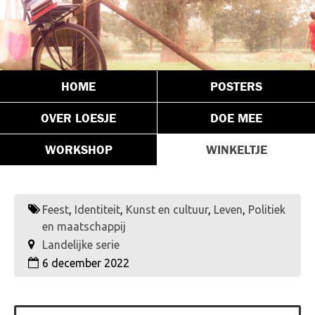
HOME
POSTERS
OVER LOESJE
DOE MEE
WORKSHOP
WINKELTJE
Feest
,
Identiteit
,
Kunst en cultuur
,
Leven
,
Politiek
en maatschappij
Landelijke serie
6 december 2022