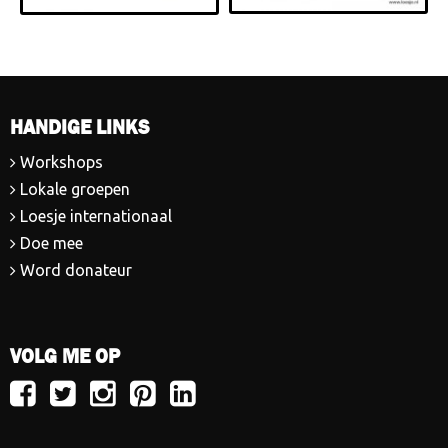
HANDIGE LINKS
Workshops
Lokale groepen
Loesje internationaal
Doe mee
Word donateur
VOLG ME OP
Volg
Volg
Volg
Volg
Volg
Loesje
Loesje
Loesje
Loesje
Loesje