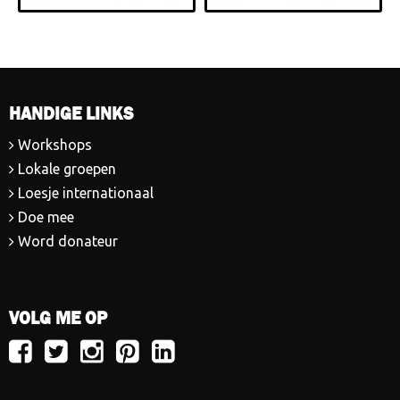
HANDIGE LINKS
Workshops
Lokale groepen
Loesje internationaal
Doe mee
Word donateur
VOLG ME OP
Volg
Volg
Volg
Volg
Volg
Loesje
Loesje
Loesje
Loesje
Loesje