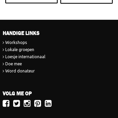
HANDIGE LINKS
Workshops
Lokale groepen
Loesje internationaal
Doe mee
Word donateur
VOLG ME OP
Volg
Volg
Volg
Volg
Volg
Loesje
Loesje
Loesje
Loesje
Loesje