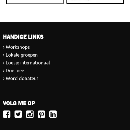
HANDIGE LINKS
Workshops
Lokale groepen
Loesje internationaal
Doe mee
Word donateur
VOLG ME OP
Volg
Volg
Volg
Volg
Volg
Loesje
Loesje
Loesje
Loesje
Loesje