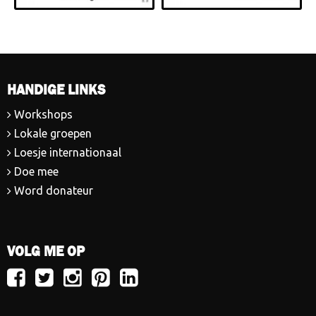
HANDIGE LINKS
Workshops
Lokale groepen
Loesje internationaal
Doe mee
Word donateur
VOLG ME OP
Volg
Volg
Volg
Volg
Volg
Loesje
Loesje
Loesje
Loesje
Loesje