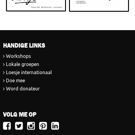
HANDIGE LINKS
Workshops
Lokale groepen
Loesje internationaal
Doe mee
Word donateur
VOLG ME OP
Volg
Volg
Volg
Volg
Volg
Loesje
Loesje
Loesje
Loesje
Loesje