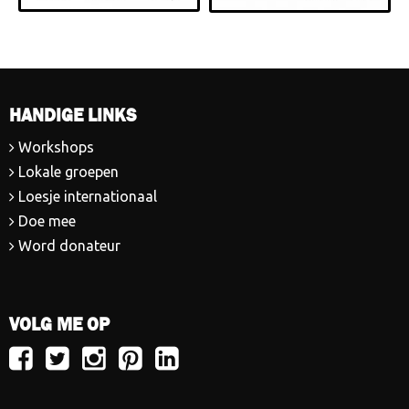
HANDIGE LINKS
Workshops
Lokale groepen
Loesje internationaal
Doe mee
Word donateur
VOLG ME OP
Volg
Volg
Volg
Volg
Volg
Loesje
Loesje
Loesje
Loesje
Loesje