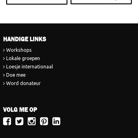
HANDIGE LINKS
Workshops
Lokale groepen
Loesje internationaal
Doe mee
Word donateur
VOLG ME OP
Volg
Volg
Volg
Volg
Volg
Loesje
Loesje
Loesje
Loesje
Loesje