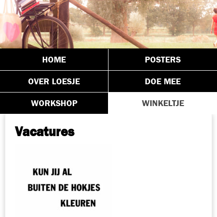
HOME
POSTERS
OVER LOESJE
DOE MEE
WORKSHOP
WINKELTJE
Vacatures