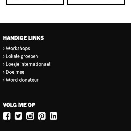
HANDIGE LINKS
Workshops
Lokale groepen
Loesje internationaal
Doe mee
Word donateur
VOLG ME OP
Volg
Volg
Volg
Volg
Volg
Loesje
Loesje
Loesje
Loesje
Loesje