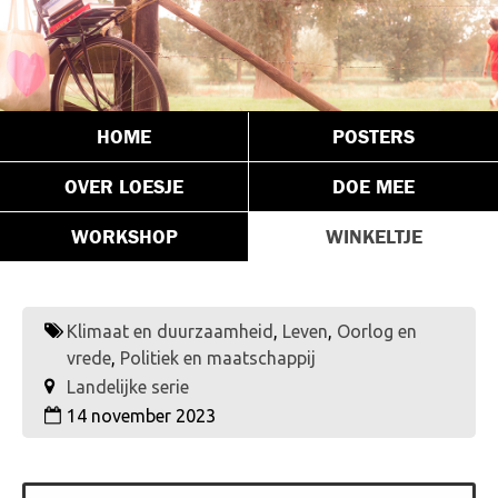
HOME
POSTERS
OVER LOESJE
DOE MEE
WORKSHOP
WINKELTJE
Klimaat en duurzaamheid
,
Leven
,
Oorlog en
vrede
,
Politiek en maatschappij
Landelijke serie
14 november 2023