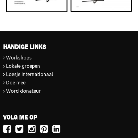
HANDIGE LINKS
Workshops
Lokale groepen
Loesje internationaal
Doe mee
Word donateur
VOLG ME OP
Volg
Volg
Volg
Volg
Volg
Loesje
Loesje
Loesje
Loesje
Loesje