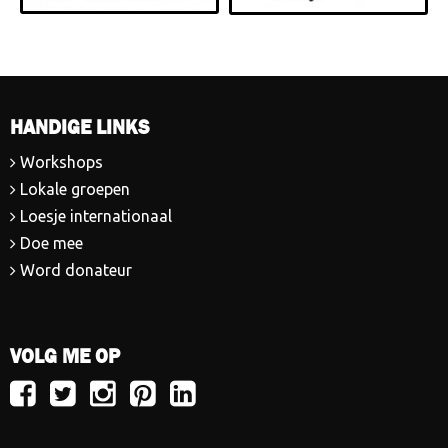
HANDIGE LINKS
Workshops
Lokale groepen
Loesje internationaal
Doe mee
Word donateur
VOLG ME OP
Volg
Volg
Volg
Volg
Volg
Loesje
Loesje
Loesje
Loesje
Loesje