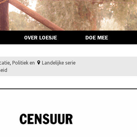
OVER LOESJE
DOE MEE
atie
,
Politiek en
Landelijke serie
heid