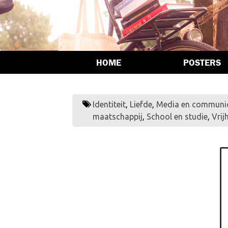
HOME
POSTERS
Identiteit
,
Liefde
,
Media en communic
maatschappij
,
School en studie
,
Vrij