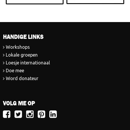
HANDIGE LINKS
Workshops
Lokale groepen
Loesje internationaal
Doe mee
Word donateur
VOLG ME OP
Volg
Volg
Volg
Volg
Volg
Loesje
Loesje
Loesje
Loesje
Loesje