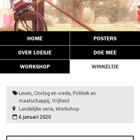
HOME
POSTERS
OVER LOESJE
DOE MEE
WORKSHOP
WINKELTJE
Leven
,
Oorlog en vrede
,
Politiek en
maatschappij
,
Vrijheid
Landelijke serie
,
Workshop
6 januari 2020