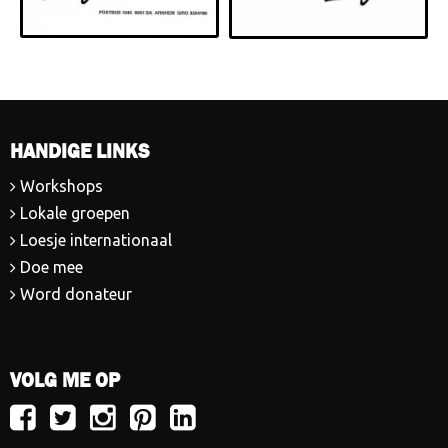
HANDIGE LINKS
Workshops
Lokale groepen
Loesje internationaal
Doe mee
Word donateur
VOLG ME OP
Volg
Volg
Volg
Volg
Volg
Loesje
Loesje
Loesje
Loesje
Loesje