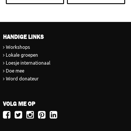
HANDIGE LINKS
Workshops
Lokale groepen
Loesje internationaal
Doe mee
Word donateur
VOLG ME OP
Volg
Volg
Volg
Volg
Volg
Loesje
Loesje
Loesje
Loesje
Loesje