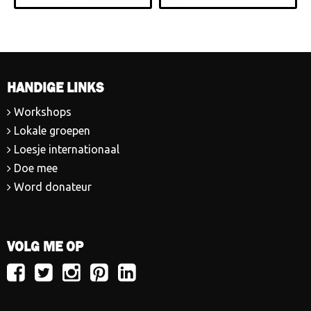
HANDIGE LINKS
Workshops
Lokale groepen
Loesje internationaal
Doe mee
Word donateur
VOLG ME OP
Volg
Volg
Volg
Volg
Volg
Loesje
Loesje
Loesje
Loesje
Loesje